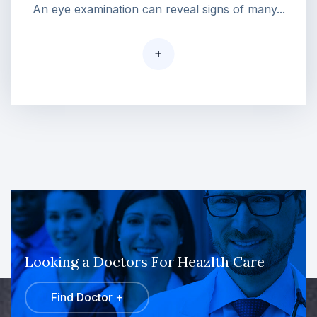
An eye examination can reveal signs of many...
+
Looking a Doctors For Heazlth Care
Find Doctor +