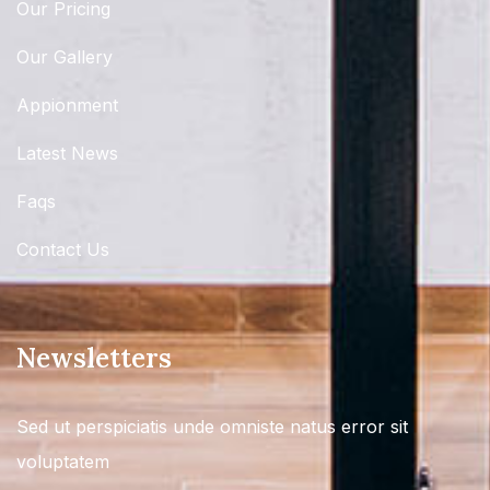
Our Pricing
Our Gallery
Appionment
Latest News
Faqs
Contact Us
Newsletters
Sed ut perspiciatis unde omniste natus error sit
voluptatem